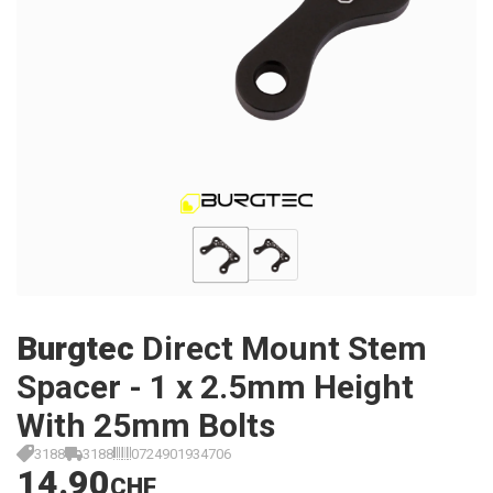
Burgtec
Direct Mount Stem
Spacer - 1 x 2.5mm Height
With 25mm Bolts
3188
3188
0724901934706
14.90
CHF