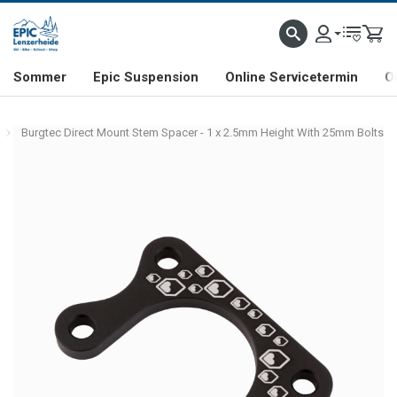
NHILL- & FREERIDE-SPEZIALIST
SCHWEIZER FIRMA
SHOP & SHOWROOM IN LENZE
Sommer
Epic Suspension
Online Servicetermin
O
Burgtec Direct Mount Stem Spacer - 1 x 2.5mm Height With 25mm Bolts