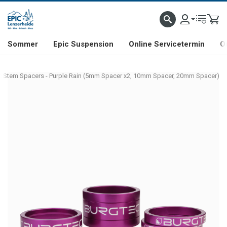
NHILL- & FREERIDE-SPEZIALIST
SCHWEIZER FIRMA
SHOP & SHOWROOM IN LENZE
Sommer
Epic Suspension
Online Servicetermin
O
c Stem Spacers - Purple Rain (5mm Spacer x2, 10mm Spacer, 20mm Spacer)