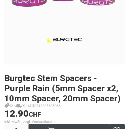
Burgtec
Stem Spacers -
Purple Rain (5mm Spacer x2,
10mm Spacer, 20mm Spacer)
9214
9214
0712885685066
12.90
CHF
inkl. MwSt., zzgl. Versandkosten