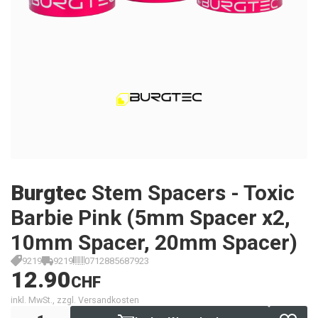
Burgtec
Stem Spacers - Toxic
Barbie Pink (5mm Spacer x2,
10mm Spacer, 20mm Spacer)
9219
9219
0712885687923
12.90
CHF
inkl. MwSt., zzgl. Versandkosten