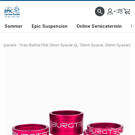
NHILL- & FREERIDE-SPEZIALIST
SCHWEIZER FIRMA
SHOP & SHOWROOM IN LENZE
Sommer
Epic Suspension
Online Servicetermin
O
 Spacers - Toxic Barbie Pink (5mm Spacer x2, 10mm Spacer, 20mm Spacer)