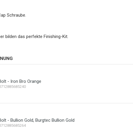
 Cap Schraube.
 bilden das perfekte Finishing-Kit.
HNUNG
olt - Iron Bro Orange
0712885685240
lt - Bullion Gold, Burgtec Bullion Gold
0712885685264