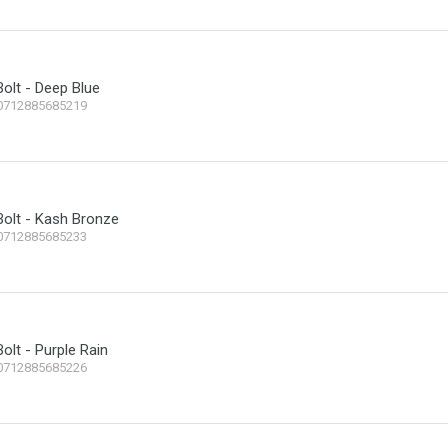
olt - Deep Blue
0712885685219
olt - Kash Bronze
0712885685233
olt - Purple Rain
0712885685226