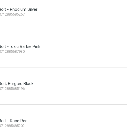
olt - Rhodium Silver
0712885685257
olt -Toxic Barbie Pink
0712885687930
olt, Burgtec Black
0712885685196
olt - Race Red
0712885685202