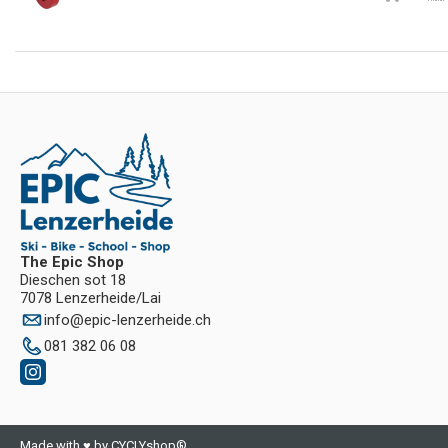
The Epic Shop
Dieschen sot 18
7078 Lenzerheide/Lai
info
@
epic-lenzerheide.ch
081 382 06 08
Made with ♥ by CYCLYshop®