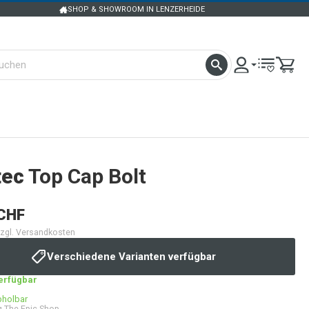
SHOP & SHOWROOM IN LENZERHEIDE
tec
Top Cap Bolt
CHF
 zzgl. Versandkosten
Verschiedene Varianten verfügbar
verfügbar
bholbar
 The Epic Shop