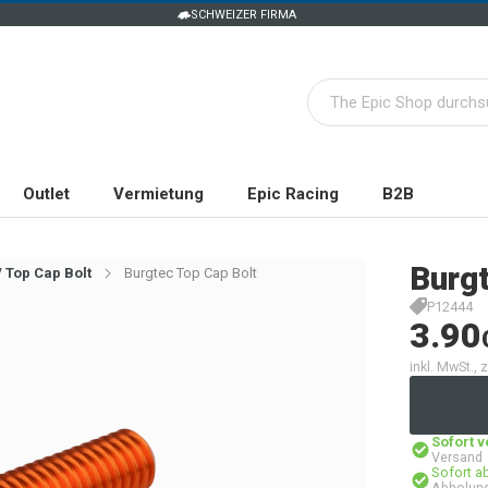
SCHWEIZER FIRMA
Outlet
Vermietung
Epic Racing
B2B
Burg
/ Top Cap Bolt
Burgtec Top Cap Bolt
P12444
3.90
inkl. MwSt.,
Sofort 
Versand
Sofort a
Abholung