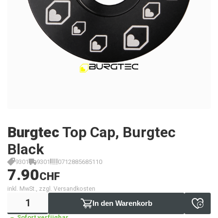
Burgtec
Top Cap, Burgtec
Black
9301
9301
0712885685110
7.90
CHF
inkl. MwSt., zzgl. Versandkosten
In den Warenkorb
Sofort verfügbar