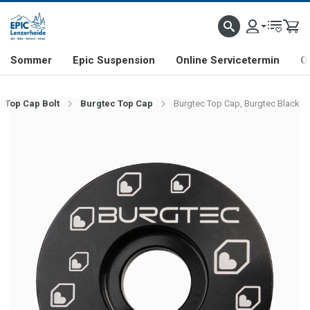
NHILL- & FREERIDE-SPEZIALIST
SCHWEIZER FIRMA
SHOP & SHOWROOM IN LENZE
Sommer
Epic Suspension
Online Servicetermin
O
/ Top Cap Bolt
Burgtec Top Cap
Burgtec Top Cap, Burgtec Black