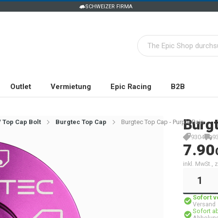
SCHWEIZER FIRMA
Outlet
Vermietung
Epic Racing
B2B
Burg
/ Top Cap Bolt
Burgtec Top Cap
Burgtec Top Cap - Purple Rain
9304
9
7.90
inkl. MwSt.,
Sofort 
Versand
Sofort a
Abholung