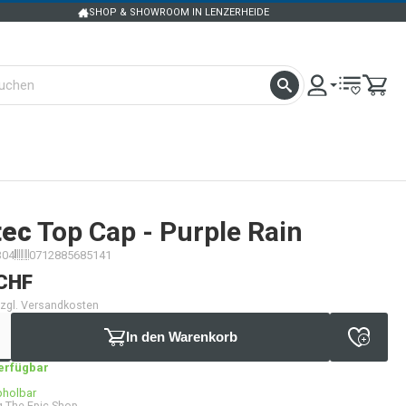
SHOP & SHOWROOM IN LENZERHEIDE
tec
Top Cap - Purple Rain
304
0712885685141
CHF
 zzgl. Versandkosten
In den Warenkorb
verfügbar
bholbar
 The Epic Shop