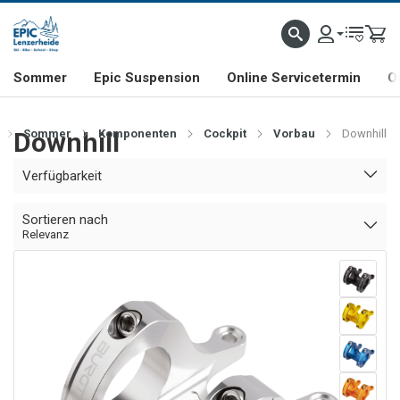
NHILL- & FREERIDE-SPEZIALIST
SCHWEIZER FIRMA
SHOP & SHOWROOM IN LENZE
Sommer
Epic Suspension
Online Servicetermin
O
Downhill
Sommer
Komponenten
Cockpit
Vorbau
Downhill
Verfügbarkeit
Sortieren nach
Relevanz