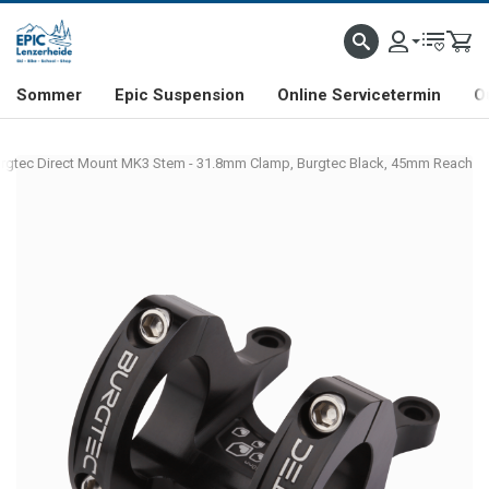
NHILL- & FREERIDE-SPEZIALIST
SCHWEIZER FIRMA
SHOP & SHOWROOM IN LENZE
Sommer
Epic Suspension
Online Servicetermin
O
rgtec Direct Mount MK3 Stem - 31.8mm Clamp, Burgtec Black, 45mm Reach