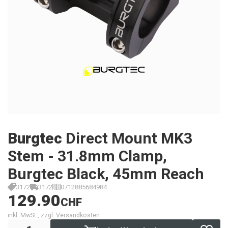
Burgtec
Direct Mount MK3
Stem - 31.8mm Clamp,
Burgtec Black, 45mm Reach
3172
3172
0712885684984
129.90
CHF
inkl. MwSt., zzgl. Versandkosten