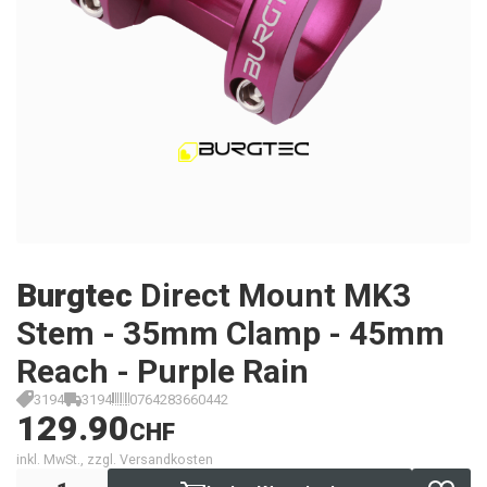
Burgtec
Direct Mount MK3
Stem - 35mm Clamp - 45mm
Reach - Purple Rain
3194
3194
0764283660442
129.90
CHF
inkl. MwSt., zzgl. Versandkosten