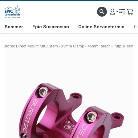
NHILL- & FREERIDE-SPEZIALIST
SCHWEIZER FIRMA
SHOP & SHOWROOM IN LENZE
Sommer
Epic Suspension
Online Servicetermin
O
Burgtec Direct Mount MK3 Stem - 35mm Clamp - 45mm Reach - Purple Rain