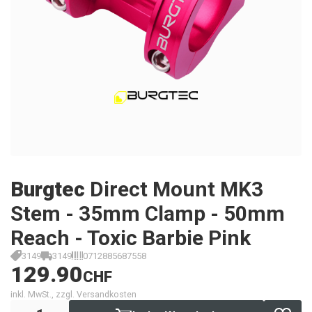
Burgtec
Direct Mount MK3
Stem - 35mm Clamp - 50mm
Reach - Toxic Barbie Pink
3149
3149
0712885687558
129.90
CHF
inkl. MwSt., zzgl. Versandkosten