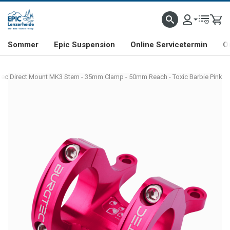
NHILL- & FREERIDE-SPEZIALIST
SCHWEIZER FIRMA
SHOP & SHOWROOM IN LENZE
Sommer
Epic Suspension
Online Servicetermin
O
tec Direct Mount MK3 Stem - 35mm Clamp - 50mm Reach - Toxic Barbie Pink