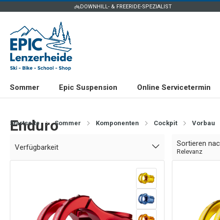
DOWNHILL- & FREERIDE-SPEZIALIST
Sommer
Epic Suspension
Online Servicetermin
Enduro
Startseite
Sommer
Komponenten
Cockpit
Vorbau
Sortieren na
Verfügbarkeit
Relevanz