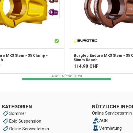
ro MK3 Stem - 35 Clamp -
Burgtec
Enduro MK3 Stem - 35 
ch
50mm Reach
F
114.90
CHF
4
von
4
Produkten
KATEGORIEN
NÜTZLICHE INF
Online Servicetermin
Sommer
AGB
Epic Suspension
Vermietung
Online Servicetermin