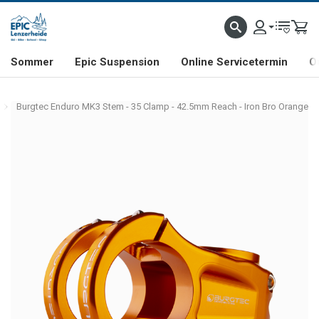
NHILL- & FREERIDE-SPEZIALIST
SCHWEIZER FIRMA
SHOP & SHOWROOM IN LENZE
Sommer
Epic Suspension
Online Servicetermin
O
Burgtec Enduro MK3 Stem - 35 Clamp - 42.5mm Reach - Iron Bro Orange