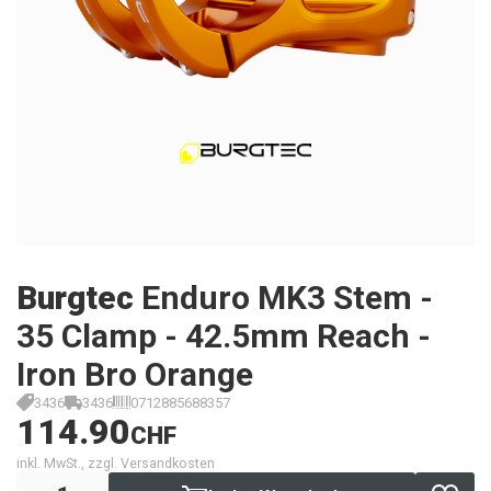
Burgtec
Enduro MK3 Stem -
35 Clamp - 42.5mm Reach -
Iron Bro Orange
3436
3436
0712885688357
114.90
CHF
inkl. MwSt., zzgl. Versandkosten