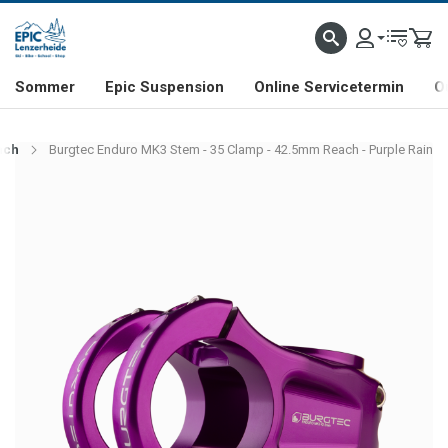
NHILL- & FREERIDE-SPEZIALIST
SCHWEIZER FIRMA
SHOP & SHOWROOM IN LENZE
Sommer
Epic Suspension
Online Servicetermin
O
ach
Burgtec Enduro MK3 Stem - 35 Clamp - 42.5mm Reach - Purple Rain