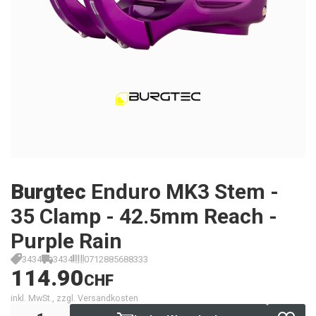
Burgtec
Enduro MK3 Stem -
35 Clamp - 42.5mm Reach -
Purple Rain
3434
3434
0712885688333
114.90
CHF
inkl. MwSt., zzgl. Versandkosten