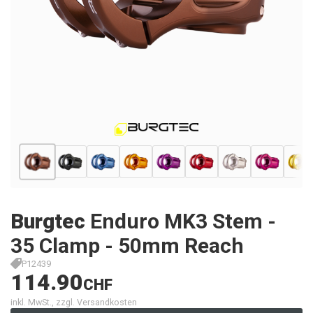
Burgtec
Enduro MK3 Stem -
35 Clamp - 50mm Reach
P12439
114.90
CHF
inkl. MwSt., zzgl. Versandkosten