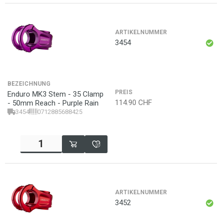
ARTIKELNUMMER
3454
BEZEICHNUNG
PREIS
Enduro MK3 Stem - 35 Clamp
114.90
CHF
- 50mm Reach - Purple Rain
3454
0712885688425
ARTIKELNUMMER
3452