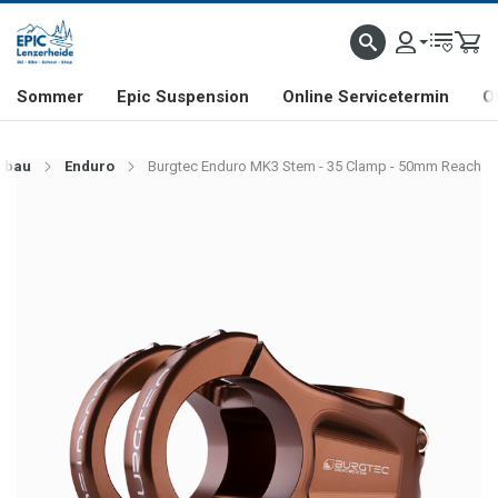
NHILL- & FREERIDE-SPEZIALIST
SCHWEIZER FIRMA
SHOP & SHOWROOM IN LENZE
Sommer
Epic Suspension
Online Servicetermin
O
rbau
Enduro
Burgtec Enduro MK3 Stem - 35 Clamp - 50mm Reach