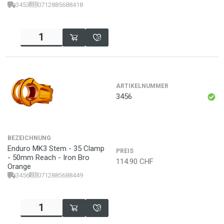
3453
0712885688418
ARTIKELNUMMER
3456
BEZEICHNUNG
Enduro MK3 Stem - 35 Clamp
PREIS
- 50mm Reach - Iron Bro
114.90
CHF
Orange
3456
0712885688449