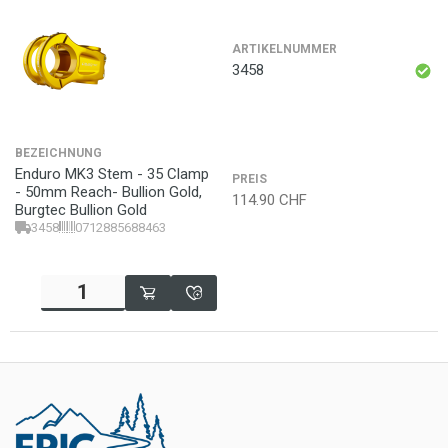
ARTIKELNUMMER
3458
BEZEICHNUNG
Enduro MK3 Stem - 35 Clamp
PREIS
- 50mm Reach- Bullion Gold,
114.90
CHF
Burgtec Bullion Gold
3458
0712885688463