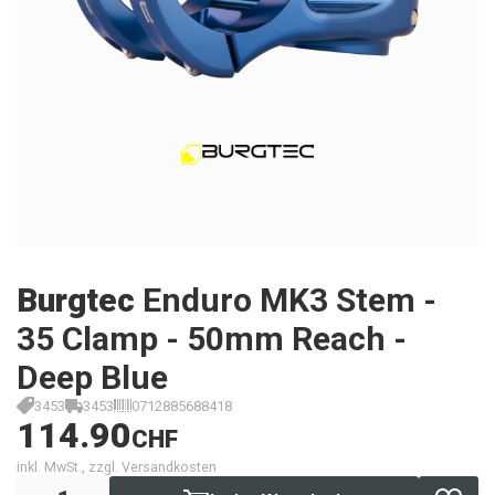
Burgtec
Enduro MK3 Stem -
35 Clamp - 50mm Reach -
Deep Blue
3453
3453
0712885688418
114.90
CHF
inkl. MwSt., zzgl. Versandkosten