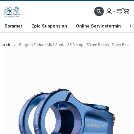
NHILL- & FREERIDE-SPEZIALIST
SCHWEIZER FIRMA
SHOP & SHOWROOM IN LENZE
Sommer
Epic Suspension
Online Servicetermin
O
Reach
Burgtec Enduro MK3 Stem - 35 Clamp - 50mm Reach - Deep Blue