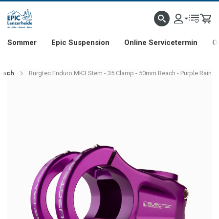
NHILL- & FREERIDE-SPEZIALIST
SCHWEIZER FIRMA
SHOP & SHOWROOM IN LENZE
Sommer
Epic Suspension
Online Servicetermin
O
Reach
Burgtec Enduro MK3 Stem - 35 Clamp - 50mm Reach - Purple Rain