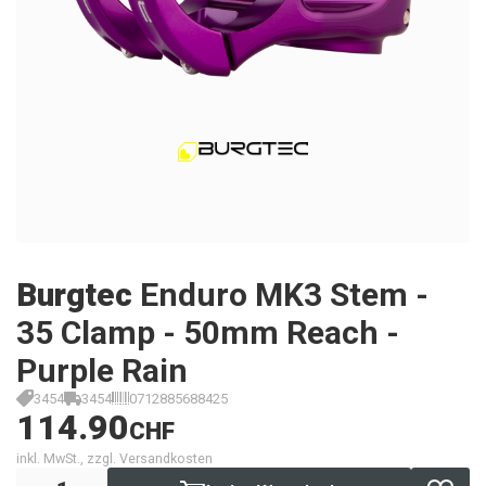
Burgtec
Enduro MK3 Stem -
35 Clamp - 50mm Reach -
Purple Rain
3454
3454
0712885688425
114.90
CHF
inkl. MwSt., zzgl. Versandkosten