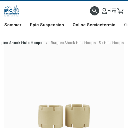
NHILL- & FREERIDE-SPEZIALIST
SCHWEIZER FIRMA
SHOP & SHOWROOM IN LENZE
Sommer
Epic Suspension
Online Servicetermin
O
gtec Shock Hula Hoops
Burgtec Shock Hula Hoops - 5 x Hula Hoops