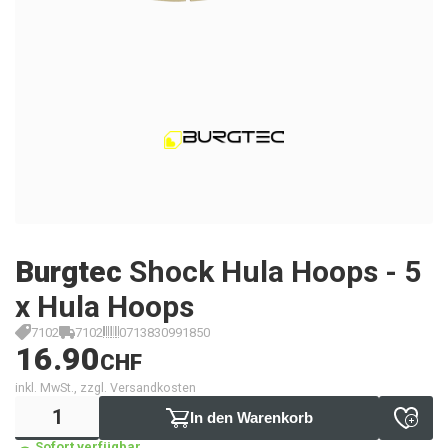
Burgtec
Shock Hula Hoops - 5
x Hula Hoops
7102
7102
0713830991850
16.90
CHF
inkl. MwSt., zzgl. Versandkosten
In den Warenkorb
Sofort verfügbar