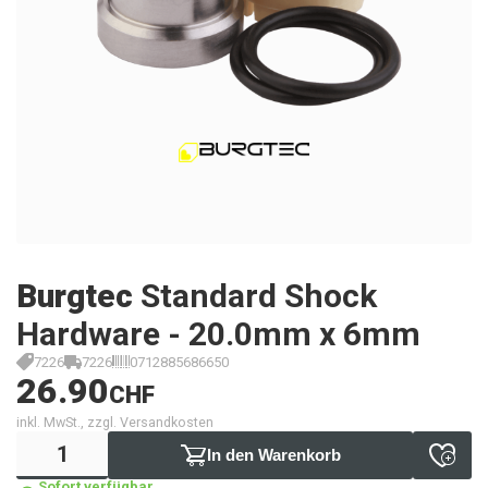
Burgtec
Standard Shock
Hardware - 20.0mm x 6mm
7226
7226
0712885686650
26.90
CHF
inkl. MwSt., zzgl. Versandkosten
In den Warenkorb
Sofort verfügbar