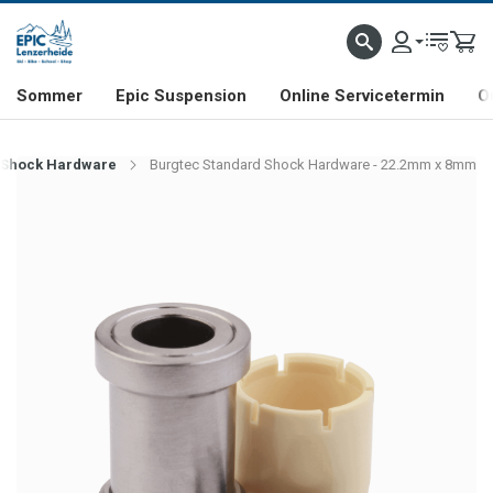
NHILL- & FREERIDE-SPEZIALIST
SCHWEIZER FIRMA
SHOP & SHOWROOM IN LENZE
Sommer
Epic Suspension
Online Servicetermin
O
 Shock Hardware
Burgtec Standard Shock Hardware - 22.2mm x 8mm