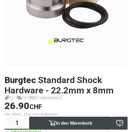
Burgtec
Standard Shock
Hardware - 22.2mm x 8mm
7217
7217
0713830992024
26.90
CHF
inkl. MwSt., zzgl. Versandkosten
In den Warenkorb
Sofort verfügbar