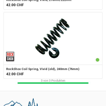
42.00
CHF
RockShox
Coil Spring, Vivid (old), 240mm (76mm)
42.00
CHF
3
von
3
Produkten