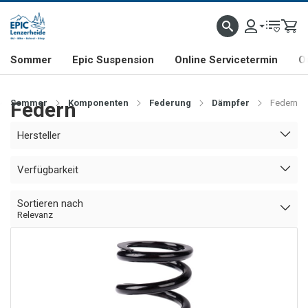
NHILL- & FREERIDE-SPEZIALIST
SCHWEIZER FIRMA
SHOP & SHOWROOM IN LENZE
Sommer
Epic Suspension
Online Servicetermin
O
Sommer
Federn
Komponenten
Federung
Dämpfer
Federn
Hersteller
Verfügbarkeit
Sortieren nach
Relevanz