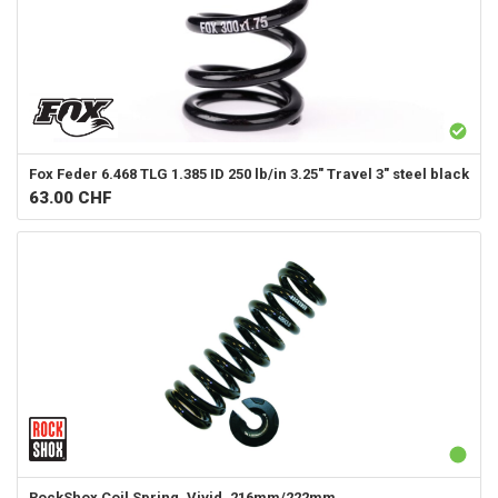
Fox
Feder 6.468 TLG 1.385 ID 250 lb/in 3.25" Travel 3" steel black
63.00
CHF
RockShox
Coil Spring, Vivid, 216mm/222mm