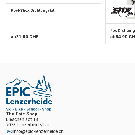
RockShox
Dichtungskit
Fox
Dichtung
ab
21.00 CHF
ab
34.90 C
The Epic Shop
Dieschen sot 18
7078 Lenzerheide/Lai
info
@
epic-lenzerheide.ch