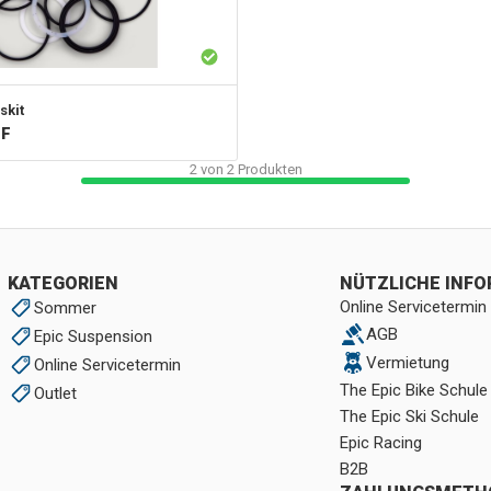
skit
HF
2
von
2
Produkten
KATEGORIEN
NÜTZLICHE INF
Online Servicetermin
Sommer
AGB
Epic Suspension
Vermietung
Online Servicetermin
The Epic Bike Schule
Outlet
The Epic Ski Schule
Epic Racing
B2B