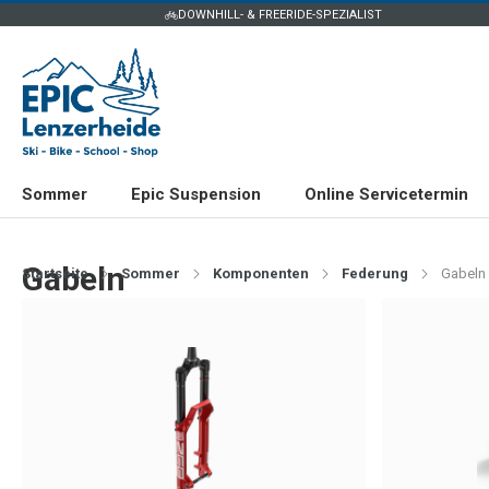
DOWNHILL- & FREERIDE-SPEZIALIST
Sommer
Epic Suspension
Online Servicetermin
Gabeln
Startseite
Sommer
Komponenten
Federung
Gabeln