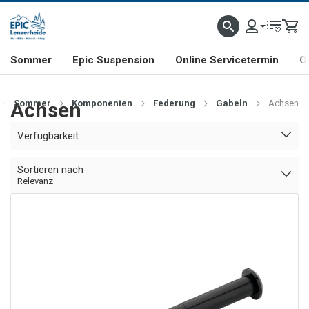
NHILL- & FREERIDE-SPEZIALIST
SCHWEIZER FIRMA
SHOP & SHOWROOM IN LENZE
Sommer
Epic Suspension
Online Servicetermin
O
Achsen
Sommer
Komponenten
Federung
Gabeln
Achsen
Verfügbarkeit
Sortieren nach
Relevanz