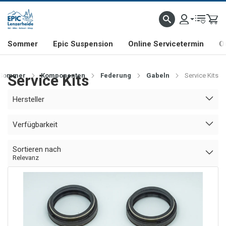
NHILL- & FREERIDE-SPEZIALIST
SCHWEIZER FIRMA
SHOP & SHOWROOM IN LENZE
Sommer
Epic Suspension
Online Servicetermin
O
Sommer
Service Kits
Komponenten
Federung
Gabeln
Service Kits
Hersteller
Verfügbarkeit
Sortieren nach
Relevanz