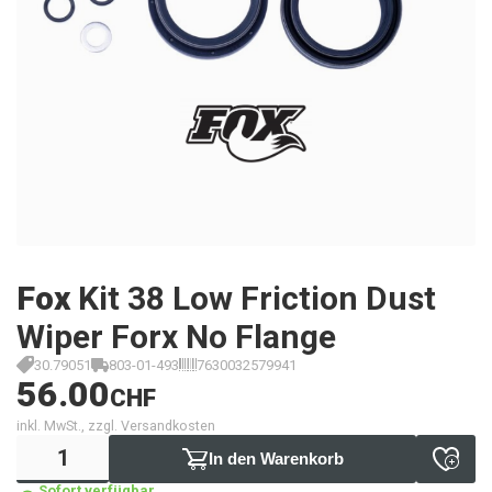
Fox
Kit 38 Low Friction Dust
Wiper Forx No Flange
30.79051
803-01-493
7630032579941
56.00
CHF
inkl. MwSt., zzgl. Versandkosten
In den Warenkorb
Sofort verfügbar