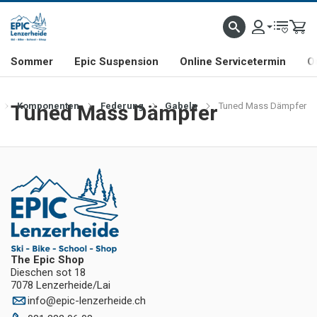
NHILL- & FREERIDE-SPEZIALIST
SCHWEIZER FIRMA
SHOP & SHOWROOM IN LENZE
Sommer
Epic Suspension
Online Servicetermin
O
Tuned Mass Dämpfer
Komponenten
Federung
Gabeln
Tuned Mass Dämpfer
The Epic Shop
Dieschen sot 18
7078 Lenzerheide/Lai
info
@
epic-lenzerheide.ch