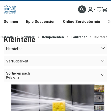
NHILL- & FREERIDE-SPEZIALIST
SCHWEIZER FIRMA
SHOP & SHOWROOM IN LENZE
Sommer
Epic Suspension
Online Servicetermin
O
Startseite
Kleinteile
Sommer
Komponenten
Laufräder
Kleinteile
Hersteller
Verfügbarkeit
Sortieren nach
Relevanz