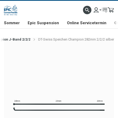
NHILL- & FREERIDE-SPEZIALIST
SCHWEIZER FIRMA
SHOP & SHOWROOM IN LENZE
Sommer
Epic Suspension
Online Servicetermin
O
pion J-Band 2/2/2
DT-Swiss Speichen Champion 282mm 2/2/2 silber