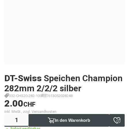
DT-Swiss
Speichen Champion
282mm 2/2/2 silber
332-CHS20-282-100
7613052028248
2.00
CHF
inkl. MwSt., zzgl. Versandkosten
In den Warenkorb
Sofort verfügbar