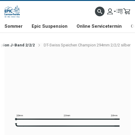
NHILL- & FREERIDE-SPEZIALIST
SCHWEIZER FIRMA
SHOP & SHOWROOM IN LENZE
Sommer
Epic Suspension
Online Servicetermin
O
pion J-Band 2/2/2
DT-Swiss Speichen Champion 294mm 2/2/2 silber