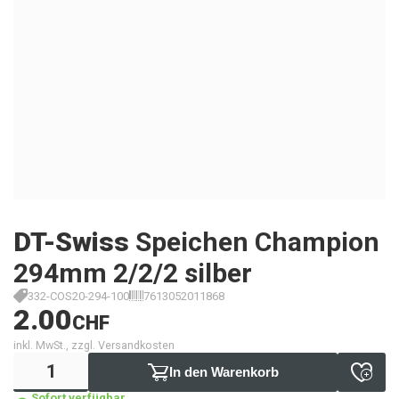
DT-Swiss
Speichen Champion
294mm 2/2/2 silber
332-COS20-294-100
7613052011868
2.00
CHF
inkl. MwSt., zzgl. Versandkosten
In den Warenkorb
Sofort verfügbar