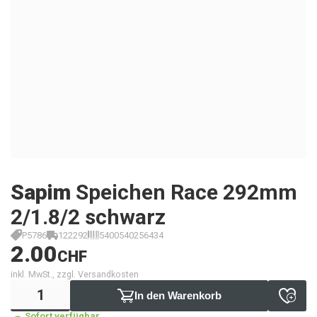
Sapim
Speichen Race 292mm
2/1.8/2 schwarz
P5786
122292
5400540256434
2.00
CHF
inkl. MwSt., zzgl. Versandkosten
In den Warenkorb
Sofort verfügbar