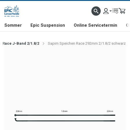
NHILL- & FREERIDE-SPEZIALIST
SCHWEIZER FIRMA
SHOP & SHOWROOM IN LENZE
Sommer
Epic Suspension
Online Servicetermin
O
 Race J-Band 2/1.8/2
Sapim Speichen Race 292mm 2/1.8/2 schwarz