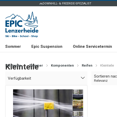
DOWNHILL- & FREERIDE-SPEZIALIST
Sommer
Epic Suspension
Online Servicetermin
Kleinteile
Startseite
Sommer
Komponenten
Reifen
Kleinteile
Sortieren na
Verfügbarkeit
Relevanz