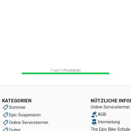
1
von
1
Produkten
KATEGORIEN
NÜTZLICHE INF
Online Servicetermin
Sommer
AGB
Epic Suspension
Vermietung
Online Servicetermin
The Epic Bike Schule
Outlet