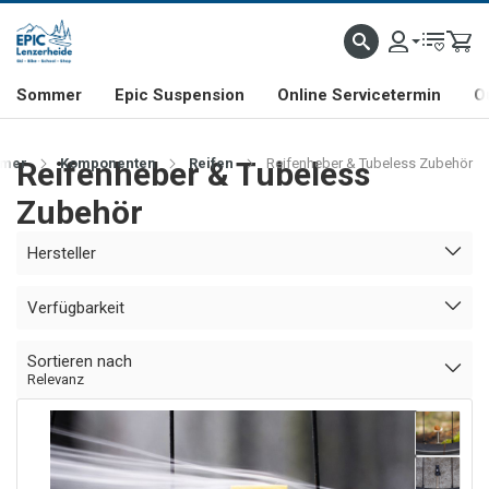
NHILL- & FREERIDE-SPEZIALIST
SCHWEIZER FIRMA
SHOP & SHOWROOM IN LENZE
Sommer
Epic Suspension
Online Servicetermin
O
mer
Reifenheber & Tubeless
Komponenten
Reifen
Reifenheber & Tubeless Zubehör
Zubehör
Hersteller
Verfügbarkeit
Sortieren nach
Relevanz