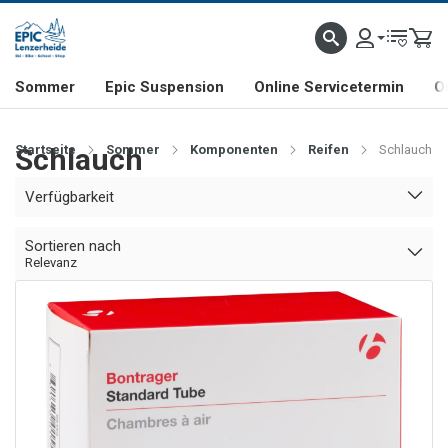
NHILL- & FREERIDE-SPEZIALIST
SCHWEIZER FIRMA
SHOP & SHOWROOM IN LENZE
Sommer
Epic Suspension
Online Servicetermin
O
Startseite
Schlauch
Sommer
Komponenten
Reifen
Schlauch
Verfügbarkeit
Sortieren nach
Relevanz