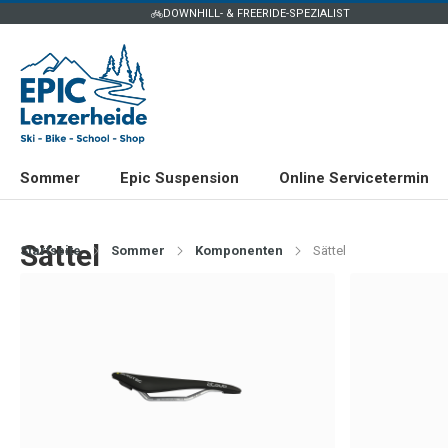
DOWNHILL- & FREERIDE-SPEZIALIST
Sommer
Epic Suspension
Online Servicetermin
Sättel
Startseite
Sommer
Komponenten
Sättel