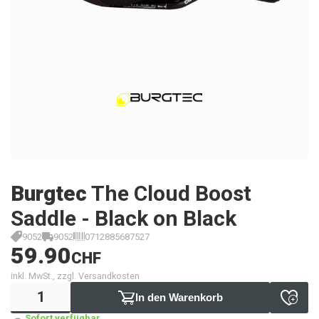
Burgtec
The Cloud Boost
Saddle - Black on Black
9052
9052
0712885687527
59.90
CHF
inkl. MwSt., zzgl. Versandkosten
In den Warenkorb
Sofort verfügbar