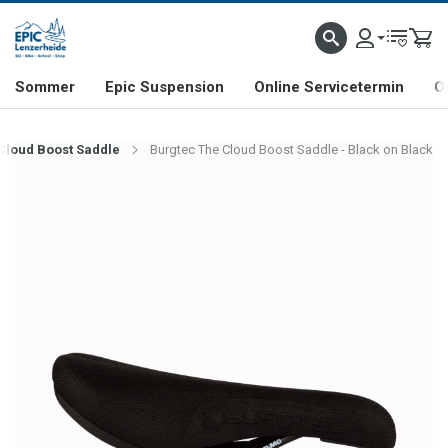
NHILL- & FREERIDE-SPEZIALIST
SCHWEIZER FIRMA
SHOP & SHOWROOM IN LENZE
Sommer
Epic Suspension
Online Servicetermin
O
Cloud Boost Saddle
Burgtec The Cloud Boost Saddle - Black on Black