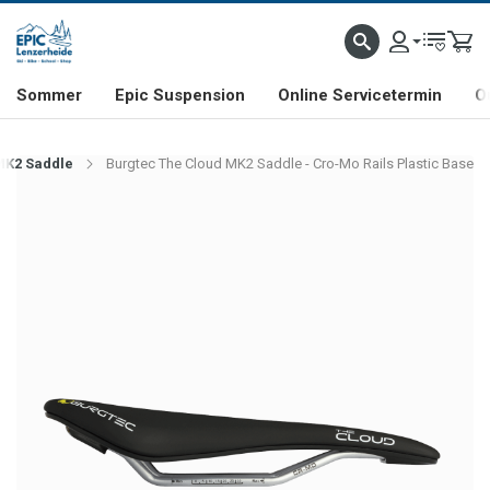
NHILL- & FREERIDE-SPEZIALIST
SCHWEIZER FIRMA
SHOP & SHOWROOM IN LENZE
Sommer
Epic Suspension
Online Servicetermin
O
MK2 Saddle
Burgtec The Cloud MK2 Saddle - Cro-Mo Rails Plastic Base