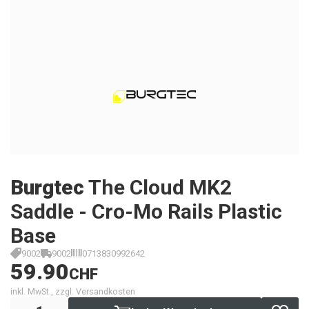
Burgtec
The Cloud MK2
Saddle - Cro-Mo Rails Plastic
Base
9002
9002
0713830992642
59.90
CHF
inkl. MwSt., zzgl. Versandkosten