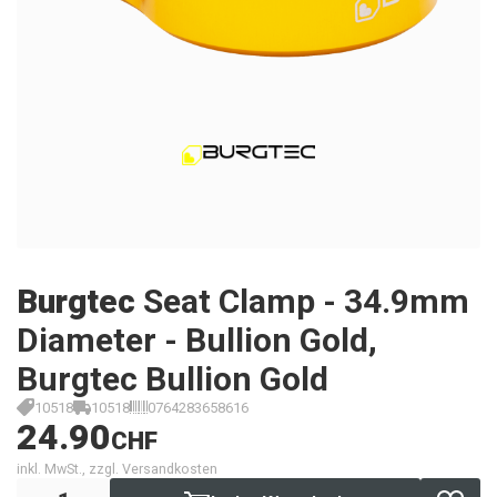
Burgtec
Seat Clamp - 34.9mm
Diameter - Bullion Gold,
Burgtec Bullion Gold
10518
10518
0764283658616
24.90
CHF
inkl. MwSt., zzgl. Versandkosten