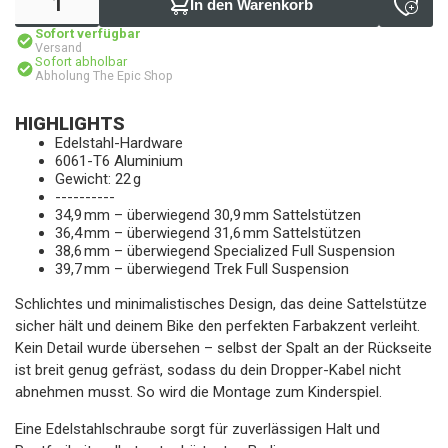
In den Warenkorb
Sofort verfügbar
Versand
Sofort abholbar
Abholung The Epic Shop
HIGHLIGHTS
Edelstahl-Hardware
6061-T6 Aluminium
Gewicht: 22 g
----------
34,9 mm – überwiegend 30,9 mm Sattelstützen
36,4 mm – überwiegend 31,6 mm Sattelstützen
38,6 mm – überwiegend Specialized Full Suspension
39,7 mm – überwiegend Trek Full Suspension
Schlichtes und minimalistisches Design, das deine Sattelstütze
sicher hält und deinem Bike den perfekten Farbakzent verleiht.
Kein Detail wurde übersehen – selbst der Spalt an der Rückseite
ist breit genug gefräst, sodass du dein Dropper-Kabel nicht
abnehmen musst. So wird die Montage zum Kinderspiel.
Eine Edelstahlschraube sorgt für zuverlässigen Halt und