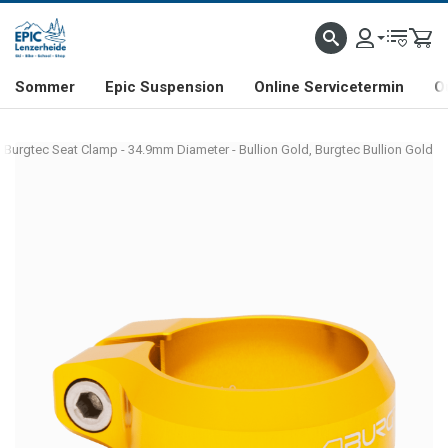
NHILL- & FREERIDE-SPEZIALIST
SCHWEIZER FIRMA
SHOP & SHOWROOM IN LENZE
Sommer
Epic Suspension
Online Servicetermin
O
Burgtec Seat Clamp - 34.9mm Diameter - Bullion Gold, Burgtec Bullion Gold