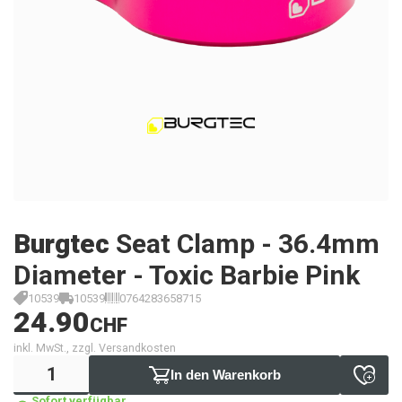
Burgtec
Seat Clamp - 36.4mm
Diameter - Toxic Barbie Pink
10539
10539
0764283658715
24.90
CHF
inkl. MwSt., zzgl. Versandkosten
In den Warenkorb
Sofort verfügbar