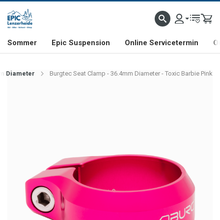
NHILL- & FREERIDE-SPEZIALIST
SCHWEIZER FIRMA
SHOP & SHOWROOM IN LENZE
Sommer
Epic Suspension
Online Servicetermin
O
mm Diameter
Burgtec Seat Clamp - 36.4mm Diameter - Toxic Barbie Pink