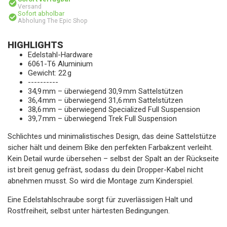
Versand
Sofort abholbar
Abholung The Epic Shop
HIGHLIGHTS
Edelstahl-Hardware
6061-T6 Aluminium
Gewicht: 22 g
----------
34,9 mm – überwiegend 30,9 mm Sattelstützen
36,4 mm – überwiegend 31,6 mm Sattelstützen
38,6 mm – überwiegend Specialized Full Suspension
39,7 mm – überwiegend Trek Full Suspension
Schlichtes und minimalistisches Design, das deine Sattelstütze
sicher hält und deinem Bike den perfekten Farbakzent verleiht.
Kein Detail wurde übersehen – selbst der Spalt an der Rückseite
ist breit genug gefräst, sodass du dein Dropper-Kabel nicht
abnehmen musst. So wird die Montage zum Kinderspiel.
Eine Edelstahlschraube sorgt für zuverlässigen Halt und
Rostfreiheit, selbst unter härtesten Bedingungen.