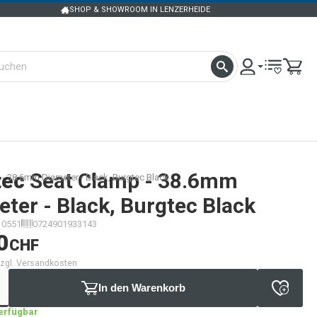
SHOP & SHOWROOM IN LENZERHEIDE
tec
Seat Clamp - 38.6mm
- 38.6mm Diameter - Black, Burgtec Black
ter - Black, Burgtec Black
10551
0724901933143
0
CHF
 zzgl. Versandkosten
In den Warenkorb
verfügbar