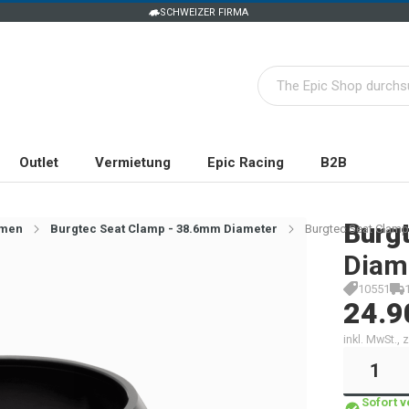
SCHWEIZER FIRMA
Outlet
Vermietung
Epic Racing
B2B
Burg
mmen
Burgtec Seat Clamp - 38.6mm Diameter
Burgtec Seat Clamp 
Diame
10551
24.9
inkl. MwSt.,
Sofort 