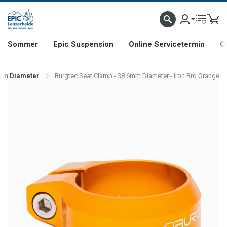
NHILL- & FREERIDE-SPEZIALIST
SCHWEIZER FIRMA
SHOP & SHOWROOM IN LENZE
Sommer
Epic Suspension
Online Servicetermin
O
6mm Diameter
Burgtec Seat Clamp - 38.6mm Diameter - Iron Bro Orange