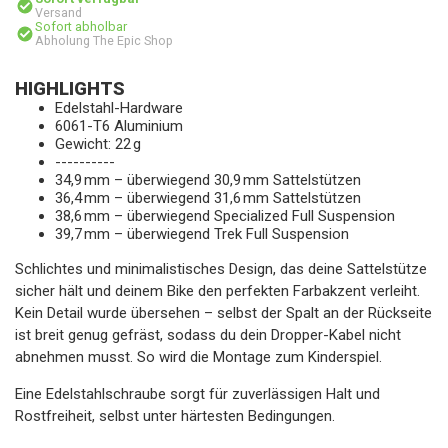
Versand
Sofort abholbar
Abholung The Epic Shop
HIGHLIGHTS
Edelstahl-Hardware
6061-T6 Aluminium
Gewicht: 22 g
----------
34,9 mm – überwiegend 30,9 mm Sattelstützen
36,4 mm – überwiegend 31,6 mm Sattelstützen
38,6 mm – überwiegend Specialized Full Suspension
39,7 mm – überwiegend Trek Full Suspension
Schlichtes und minimalistisches Design, das deine Sattelstütze
sicher hält und deinem Bike den perfekten Farbakzent verleiht.
Kein Detail wurde übersehen – selbst der Spalt an der Rückseite
ist breit genug gefräst, sodass du dein Dropper-Kabel nicht
abnehmen musst. So wird die Montage zum Kinderspiel.
Eine Edelstahlschraube sorgt für zuverlässigen Halt und
Rostfreiheit, selbst unter härtesten Bedingungen.