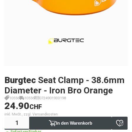
Burgtec
Seat Clamp - 38.6mm
Diameter - Iron Bro Orange
10556
10556
0724901933198
24.90
CHF
inkl. MwSt., zzgl. Versandkosten
In den Warenkorb
Sofort verfügbar