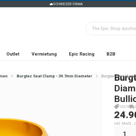
SCHWEIZER FIRMA
Outlet
Vermietung
Epic Racing
B2B
Burg
mmen
Burgtec Seat Clamp - 39.7mm Diameter
Burgtec Seat Clamp 
Diame
Bulli
10578
24.9
inkl. MwSt.,