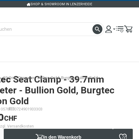
SHOP & SHOWROOM IN LENZERHEIDE
tec
Seat Clamp - 39.7mm
- 39.7mm Diameter - Bullion Gold, Burgtec Bullion Gold
ter - Bullion Gold, Burgtec
on Gold
10578
0724901933303
0
CHF
 zzgl. Versandkosten
In den Warenkorb