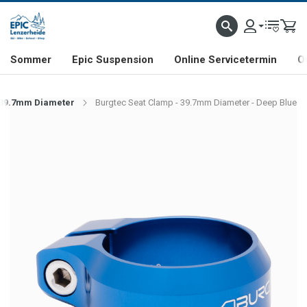
NHILL- & FREERIDE-SPEZIALIST
SCHWEIZER FIRMA
SHOP & SHOWROOM IN LENZE
Sommer
Epic Suspension
Online Servicetermin
O
 39.7mm Diameter
Burgtec Seat Clamp - 39.7mm Diameter - Deep Blue