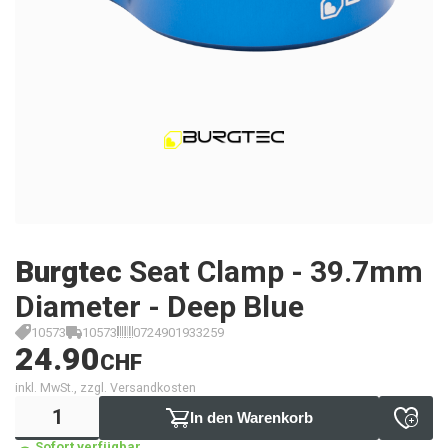
Burgtec
Seat Clamp - 39.7mm
Diameter - Deep Blue
10573
10573
0724901933259
24.90
CHF
inkl. MwSt., zzgl. Versandkosten
In den Warenkorb
Sofort verfügbar