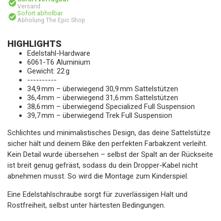
Versand
Sofort abholbar
Abholung The Epic Shop
HIGHLIGHTS
Edelstahl-Hardware
6061-T6 Aluminium
Gewicht: 22 g
----------
34,9 mm – überwiegend 30,9 mm Sattelstützen
36,4 mm – überwiegend 31,6 mm Sattelstützen
38,6 mm – überwiegend Specialized Full Suspension
39,7 mm – überwiegend Trek Full Suspension
Schlichtes und minimalistisches Design, das deine Sattelstütze
sicher hält und deinem Bike den perfekten Farbakzent verleiht.
Kein Detail wurde übersehen – selbst der Spalt an der Rückseite
ist breit genug gefräst, sodass du dein Dropper-Kabel nicht
abnehmen musst. So wird die Montage zum Kinderspiel.
Eine Edelstahlschraube sorgt für zuverlässigen Halt und
Rostfreiheit, selbst unter härtesten Bedingungen.