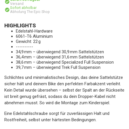
Versand
Sofort abholbar
Abholung The Epic Shop
HIGHLIGHTS
Edelstahl-Hardware
6061-T6 Aluminium
Gewicht: 22 g
----------
34,9 mm – überwiegend 30,9 mm Sattelstützen
36,4 mm – überwiegend 31,6 mm Sattelstützen
38,6 mm – überwiegend Specialized Full Suspension
39,7 mm – überwiegend Trek Full Suspension
Schlichtes und minimalistisches Design, das deine Sattelstütze
sicher hält und deinem Bike den perfekten Farbakzent verleiht.
Kein Detail wurde übersehen – selbst der Spalt an der Rückseite
ist breit genug gefräst, sodass du dein Dropper-Kabel nicht
abnehmen musst. So wird die Montage zum Kinderspiel.
Eine Edelstahlschraube sorgt für zuverlässigen Halt und
Rostfreiheit, selbst unter härtesten Bedingungen.