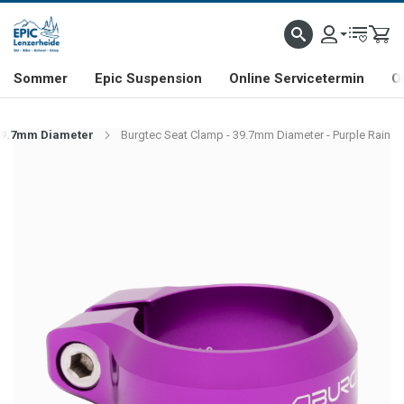
NHILL- & FREERIDE-SPEZIALIST
SCHWEIZER FIRMA
SHOP & SHOWROOM IN LENZE
Sommer
Epic Suspension
Online Servicetermin
O
 39.7mm Diameter
Burgtec Seat Clamp - 39.7mm Diameter - Purple Rain