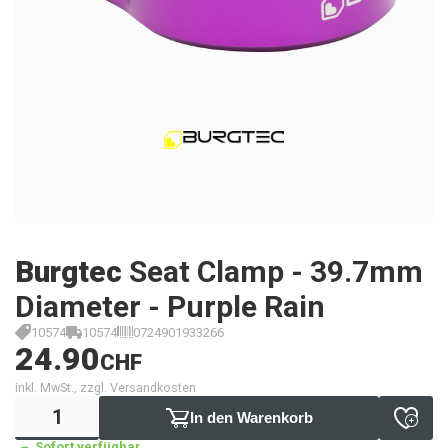
Burgtec
Seat Clamp - 39.7mm
Diameter - Purple Rain
10574
10574
0724901933266
24.90
CHF
inkl. MwSt., zzgl. Versandkosten
In den Warenkorb
Sofort verfügbar