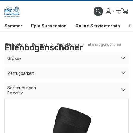
NHILL- & FREERIDE-SPEZIALIST
SCHWEIZER FIRMA
SHOP & SHOWROOM IN LENZE
Sommer
Epic Suspension
Online Servicetermin
O
Startseite
Ellenbogenschoner
Sommer
Protektoren
Ellenbogenschoner
Grösse
Verfügbarkeit
Sortieren nach
Relevanz