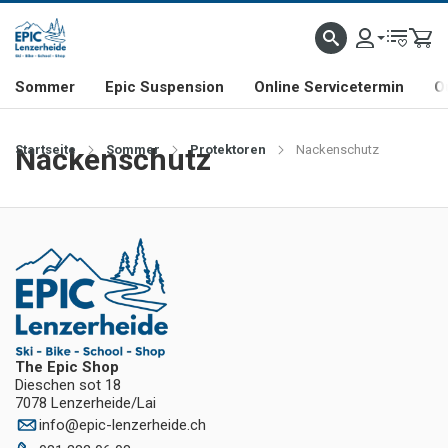
NHILL- & FREERIDE-SPEZIALIST
SCHWEIZER FIRMA
SHOP & SHOWROOM IN LENZE
Sommer
Epic Suspension
Online Servicetermin
O
Startseite
Nackenschutz
Sommer
Protektoren
Nackenschutz
The Epic Shop
Dieschen sot 18
7078 Lenzerheide/Lai
info
@
epic-lenzerheide.ch