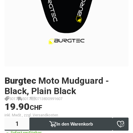
Burgtec
Moto Mudguard -
Black, Plain Black
5017
5017
0713830991607
19.90
CHF
inkl. MwSt., zzgl. Versandkosten
In den Warenkorb
Sofort verfügbar