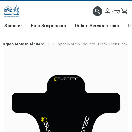
NHILL- & FREERIDE-SPEZIALIST
SCHWEIZER FIRMA
SHOP & SHOWROOM IN LENZE
Sommer
Epic Suspension
Online Servicetermin
O
Burgtec Moto Mudguard
Burgtec Moto Mudguard - Black, Plain Black