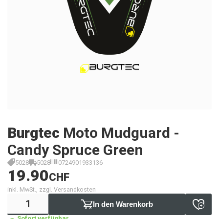
Burgtec
Moto Mudguard -
Candy Spruce Green
5028
5028
0724901933136
19.90
CHF
inkl. MwSt., zzgl. Versandkosten
In den Warenkorb
Sofort verfügbar