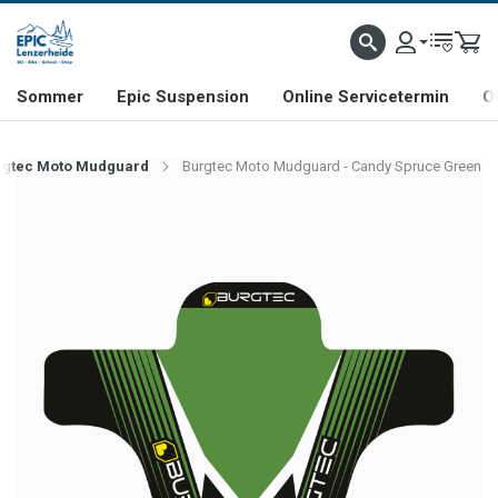
NHILL- & FREERIDE-SPEZIALIST
SCHWEIZER FIRMA
SHOP & SHOWROOM IN LENZE
Sommer
Epic Suspension
Online Servicetermin
O
rgtec Moto Mudguard
Burgtec Moto Mudguard - Candy Spruce Green