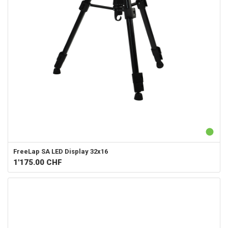
FreeLap SA
LED Display 32x16
1'175.00
CHF