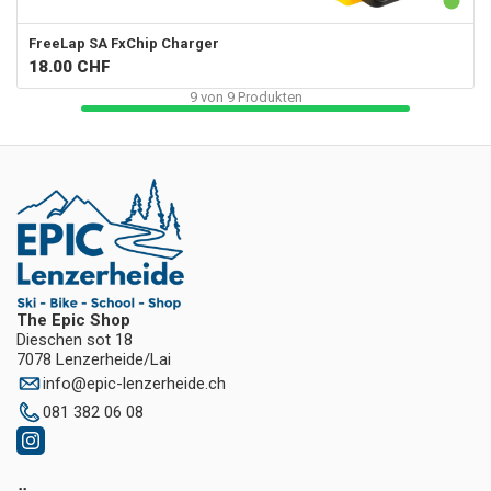
FreeLap SA
FxChip Charger
18.00
CHF
9
von
9
Produkten
The Epic Shop
Dieschen sot 18
7078 Lenzerheide/Lai
info
@
epic-lenzerheide.ch
081 382 06 08